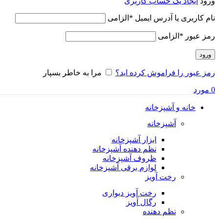
ورود
ایجاد یک حساب کاربری
نام کاربری یا آدرس ایمیل
*
الزامی
رمز عبور
*
الزامی
ورود
رمز عبور را فراموش کرده اید؟
مرا به خاطر بسپار
0
مورد
خانه و آشپزخانه
آشپزخانه
ابزار آشپزخانه
نظم دهنده آشپزخانه
ظروف آشپزخانه
لوازم برقی آشپزخانه
رخت آویز
رخت آویز دیواری
رگال آویز
نظم دهنده