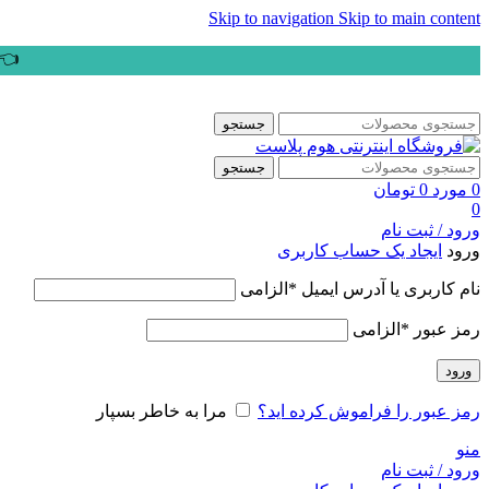
Skip to navigation
Skip to main content
👈ب
جستجو
جستجو
0
مورد
0
تومان
0
ورود / ثبت نام
ورود
ایجاد یک حساب کاربری
نام کاربری یا آدرس ایمیل
*
الزامی
رمز عبور
*
الزامی
ورود
رمز عبور را فراموش کرده اید؟
مرا به خاطر بسپار
منو
ورود / ثبت نام