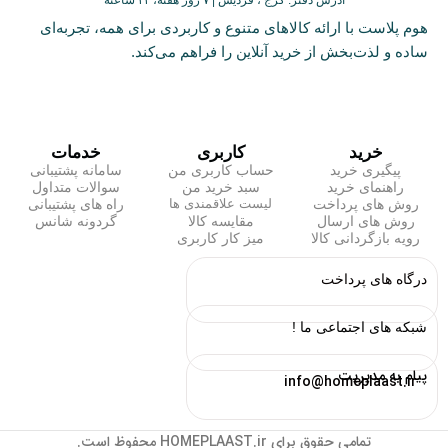
آدرس دفتر: کرج ، فردیس | ۷ روز هفته، ۲۴ ساعته
هوم پلاست با ارائه کالاهای متنوع و کاربردی برای همه، تجربه‌ای
ساده و لذت‌بخش از خرید آنلاین را فراهم می‌کند.
خرید
کاربری
خدمات
پیگیری خرید
حساب کاربری من
سامانه پشتیبانی
راهنمای خرید
سبد خرید من
سوالات متداول
روش های پرداخت
راه های پشتیبانی
لیست علاقمندی ها
روش های ارسال
مقایسه کالا
گردونه شانس
رویه بازگردانی کالا
میز کار کاربری
درگاه های پرداخت
شبکه های اجتماعی ما !
پیام به مدیریت
info@homeplaast.ir
تمامی حقوق برای HOMEPLAAST.ir محفوظ است.