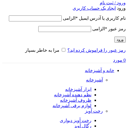
ورود / ثبت نام
ورود
ایجاد یک حساب کاربری
نام کاربری یا آدرس ایمیل
*
الزامی
رمز عبور
*
الزامی
ورود
رمز عبور را فراموش کرده اید؟
مرا به خاطر بسپار
0
مورد
خانه و آشپزخانه
آشپزخانه
ابزار آشپزخانه
نظم دهنده آشپزخانه
ظروف آشپزخانه
لوازم برقی آشپزخانه
رخت آویز
رخت آویز دیواری
رگال آویز