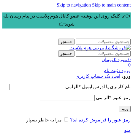
Skip to navigation
Skip to main content
👈با کلیک روی این نوشته عضو کانال هوم پلاست در پیام رسان بله
شوید👉
جستجو
جستجو
0
مورد
0
تومان
0
ورود / ثبت نام
ورود
ایجاد یک حساب کاربری
نام کاربری یا آدرس ایمیل
*
الزامی
رمز عبور
*
الزامی
ورود
رمز عبور را فراموش کرده اید؟
مرا به خاطر بسپار
منو