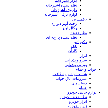
ابزار آشپزخانه
نظم دهنده آشپزخانه
ظروف آشپزخانه
لوازم برقی آشپزخانه
رخت آویز
رخت آویز دیواری
رگال آویز
نظم دهنده
نظم دهنده پارچه ای
دکوراتیو
تابلو
گلدان
ابزار
سرو و پذیرایی
نور و روشنایی
خواب و حمام
شست و شو و نظافت
ملزومات اتاق خواب
دستشویی
حمام
لوازم جانبی خودرو
نظم دهنده خودرو
ابزار خودرو
تزیین خودرو