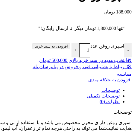
188,000
تومان
"تنها
1,800,000
تومان
دیگر تا ارسال رایگان!"
اسپری روغن عدد
افزودن به سبد خرید
+
-
🎁انتخاب هدیه در سبد خرید بالای 500,000 تومان
🛠 ارتباط با پشتیبانی فنی و فروش در پیامرسان بله
مقايسه
افزودن به علاقه مندی
توضیحات
توضیحات تکمیلی
نظرات (0)
توضیحات
اسپری روغن دارای مخزن مخصوص می باشد و با استفاده از نی و سری 
هدایت نمائید.شما می تواند به راحتی هرچه تمام تر زعفران، آب لیمو، 