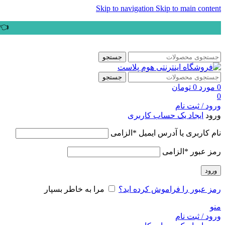
Skip to navigation
Skip to main content
👈ب
جستجو
جستجو
0
مورد
0
تومان
0
ورود / ثبت نام
ورود
ایجاد یک حساب کاربری
نام کاربری یا آدرس ایمیل
*
الزامی
رمز عبور
*
الزامی
ورود
رمز عبور را فراموش کرده اید؟
مرا به خاطر بسپار
منو
ورود / ثبت نام