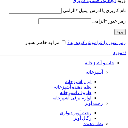
ورود
ایجاد یک حساب کاربری
نام کاربری یا آدرس ایمیل
*
الزامی
رمز عبور
*
الزامی
ورود
رمز عبور را فراموش کرده اید؟
مرا به خاطر بسپار
0
مورد
خانه و آشپزخانه
آشپزخانه
ابزار آشپزخانه
نظم دهنده آشپزخانه
ظروف آشپزخانه
لوازم برقی آشپزخانه
رخت آویز
رخت آویز دیواری
رگال آویز
نظم دهنده