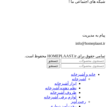
شبکه های اجتماعی ما !
پیام به مدیریت
info@homeplaast.ir
تمامی حقوق برای HOMEPLAAST.ir محفوظ است.
جستجو
جستجو
خانه و آشپزخانه
آشپزخانه
ابزار آشپزخانه
نظم دهنده آشپزخانه
ظروف آشپزخانه
لوازم برقی آشپزخانه
رخت آویز
رخت آویز دیواری