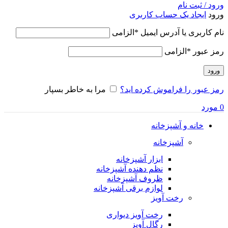
ورود / ثبت نام
ورود
ایجاد یک حساب کاربری
نام کاربری یا آدرس ایمیل
*
الزامی
رمز عبور
*
الزامی
ورود
رمز عبور را فراموش کرده اید؟
مرا به خاطر بسپار
0
مورد
خانه و آشپزخانه
آشپزخانه
ابزار آشپزخانه
نظم دهنده آشپزخانه
ظروف آشپزخانه
لوازم برقی آشپزخانه
رخت آویز
رخت آویز دیواری
رگال آویز