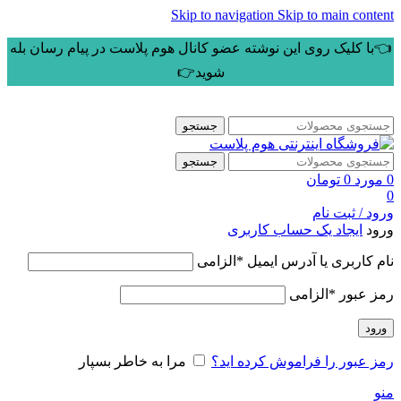
Skip to navigation
Skip to main content
👈با کلیک روی این نوشته عضو کانال هوم پلاست در پیام رسان بله
شوید👉
جستجو
جستجو
0
مورد
0
تومان
0
ورود / ثبت نام
ورود
ایجاد یک حساب کاربری
نام کاربری یا آدرس ایمیل
*
الزامی
رمز عبور
*
الزامی
ورود
رمز عبور را فراموش کرده اید؟
مرا به خاطر بسپار
منو