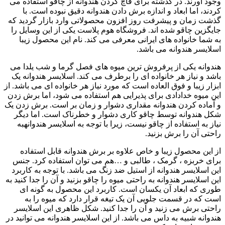
وجود آورند. در گذشته برای قاچ کردن هندوانه از چاقو استفاده می
کردند، اما ابعاد و اندازه برش دادن هندوانه دقیق نبوده است. با
گذشت زمان و پیشرفت روز افزون محصولاتی وارد بازار گردید که
جایگزین چاقو شده اند. فروشگاه هوم پلاست یکی از این وسایل را
به شما خانواده های ایرانی معرفی می کند. نام این محصول زیبا
اسلایسر هندوانه می باشد.
هندوانه یکی از پرفروش ترین میوه های فصل گرما و شب یلدا می
باشد و نیاز هر خانواده ای را برطرف می کند. اسلایسر هندوانه یک
ابزار زیبا و فوق العاده است که مورد نیاز هر خانواده ای می باشد. از
این میوه خدادادی برای پذیرایی هم استفاده می شود، اما برش زدن
و آماده کردن هندوانه مقداری دشوار و زمان بر است. برش زدن یک
شکل هندوانه توسط چاقو کاری دشوار و خطرناک است. اما دیگر
نیاز به استفاده از چاقو نیست، زیرا با توجه به اسلایسر هندوانهبه
راحتی آن را برش بزنید.
از این محصول زیبا و خاص علاوه بر برش هندوانه قابل استفاده
برای خربزه ، گرمک ، طالبی و …هم می توان استفاده کرد. جنس
این اسلایسر هندوانه از استیل ضد زنگ می باشد. با توجه به کاربرد
این اسلایسر هندوانه به راحتی میوه را چاقو بزنید و آن را جدا کنید به
طوری که ابعاد آن یکسان است. کاربرد این محصول به گونه ای
است که در قسمت جلویی آن یک تیغه قرار دارد که میوه را به
راحتی برش می زنید و آن را جدا کنید. شکل ظاهری این اسلایسر
هندوانه شبیه به داس می باشد. از این اسلایسر هندوانه می توانید در