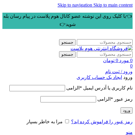
Skip to navigation
Skip to main content
👈با کلیک روی این نوشته عضو کانال هوم پلاست در پیام رسان بله
شوید👉
جستجو
جستجو
0
مورد
0
تومان
0
ورود / ثبت نام
ورود
ایجاد یک حساب کاربری
نام کاربری یا آدرس ایمیل
*
الزامی
رمز عبور
*
الزامی
ورود
رمز عبور را فراموش کرده اید؟
مرا به خاطر بسپار
منو