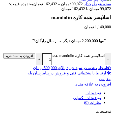
بقچه پتو طرحدار
99,072
تومان
–
162,432
تومان
محدوده قیمت:
99,072 تومان تا 162,432 تومان
اسلایسر همه کاره mandolin
1,140,000
تومان
"تنها
2,200,000
تومان
دیگر تا ارسال رایگان!"
اسلایسر همه کاره mandolin عدد
افزودن به سبد خرید
+
-
🎁انتخاب هدیه در سبد خرید بالای 500,000 تومان
🛠 ارتباط با پشتیبانی فنی و فروش در پیامرسان بله
مقايسه
افزودن به علاقه مندی
توضیحات
توضیحات تکمیلی
نظرات (0)
توضیحات