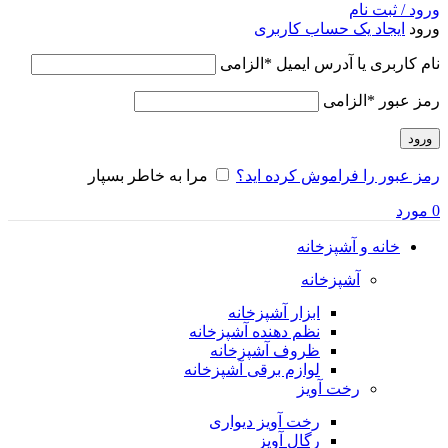
ورود / ثبت نام
ورود
ایجاد یک حساب کاربری
نام کاربری یا آدرس ایمیل
*
الزامی
رمز عبور
*
الزامی
ورود
رمز عبور را فراموش کرده اید؟
مرا به خاطر بسپار
0
مورد
خانه و آشپزخانه
آشپزخانه
ابزار آشپزخانه
نظم دهنده آشپزخانه
ظروف آشپزخانه
لوازم برقی آشپزخانه
رخت آویز
رخت آویز دیواری
رگال آویز