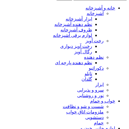
خانه و آشپزخانه
آشپزخانه
ابزار آشپزخانه
نظم دهنده آشپزخانه
ظروف آشپزخانه
لوازم برقی آشپزخانه
رخت آویز
رخت آویز دیواری
رگال آویز
نظم دهنده
نظم دهنده پارچه ای
دکوراتیو
تابلو
گلدان
ابزار
سرو و پذیرایی
نور و روشنایی
خواب و حمام
شست و شو و نظافت
ملزومات اتاق خواب
دستشویی
حمام
لوازم جانبی خودرو