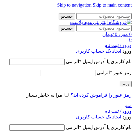
Skip to navigation
Skip to main content
👈با کلیک روی این نوشته عضو کانال هوم پلاست در پیام رسان بله
جستجو
شوید👉
جستجو
0
مورد
0
تومان
0
ورود / ثبت نام
ورود
ایجاد یک حساب کاربری
نام کاربری یا آدرس ایمیل
*
الزامی
رمز عبور
*
الزامی
ورود
رمز عبور را فراموش کرده اید؟
مرا به خاطر بسپار
منو
ورود / ثبت نام
ورود
ایجاد یک حساب کاربری
نام کاربری یا آدرس ایمیل
*
الزامی