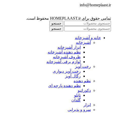
info@homeplaast.ir
تمامی حقوق برای HOMEPLAAST.ir محفوظ است.
جستجو
جستجو
خانه و آشپزخانه
آشپزخانه
ابزار آشپزخانه
نظم دهنده آشپزخانه
ظروف آشپزخانه
لوازم برقی آشپزخانه
رخت آویز
رخت آویز دیواری
رگال آویز
نظم دهنده
نظم دهنده پارچه ای
دکوراتیو
تابلو
گلدان
ابزار
سرو و پذیرایی