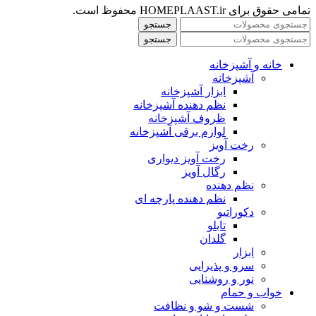
تمامی حقوق برای HOMEPLAAST.ir محفوظ است.
جستجو
جستجو
خانه و آشپزخانه
آشپزخانه
ابزار آشپزخانه
نظم دهنده آشپزخانه
ظروف آشپزخانه
لوازم برقی آشپزخانه
رخت آویز
رخت آویز دیواری
رگال آویز
نظم دهنده
نظم دهنده پارچه ای
دکوراتیو
تابلو
گلدان
ابزار
سرو و پذیرایی
نور و روشنایی
خواب و حمام
شست و شو و نظافت