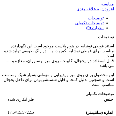
مقايسه
افزودن به علاقه مندی
توضیحات
توضیحات تکمیلی
نظرات (0)
توضیحات
استند قوطی نوشابه در هوم پلاست موجود است این نگهدارنده
مناسب برای قوطی نوشابه، کمپوت و… در رنگ طوسی تولید شده
است
قابل استفاده در: یخچال، کابینت، روی میز، رستوران، مغازه و ….
می باشد
این محصول برای روی میز و پذیرایی و مهمانی بسیار شیک ومناسب
است و همچنین بدلیل کمجا و قابل شستشو بودن برای داخل یخچال
مناسب است
توضیحات تکمیلی
جنس
فلز آبکاری شده
22.5×15.5×17.5
اندازه (سانتیمتر)