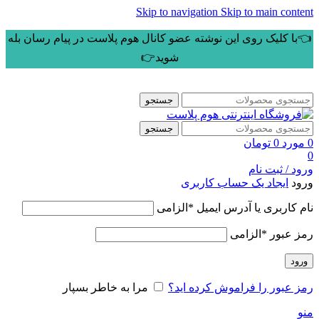
Skip to navigation
Skip to main content
👈با کلیک روی این نوشته عضو کانال هوم پلاست در پیام رسان بله
شوید👉
جستجو
جستجو
0
مورد
0
تومان
0
ورود / ثبت نام
ورود
ایجاد یک حساب کاربری
نام کاربری یا آدرس ایمیل
*
الزامی
رمز عبور
*
الزامی
ورود
رمز عبور را فراموش کرده اید؟
مرا به خاطر بسپار
منو