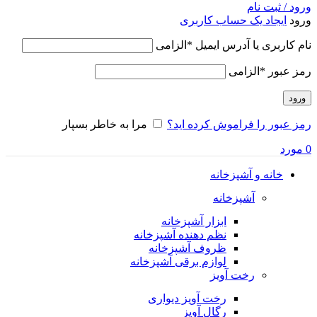
ورود / ثبت نام
ورود
ایجاد یک حساب کاربری
نام کاربری یا آدرس ایمیل
*
الزامی
رمز عبور
*
الزامی
ورود
رمز عبور را فراموش کرده اید؟
مرا به خاطر بسپار
0
مورد
خانه و آشپزخانه
آشپزخانه
ابزار آشپزخانه
نظم دهنده آشپزخانه
ظروف آشپزخانه
لوازم برقی آشپزخانه
رخت آویز
رخت آویز دیواری
رگال آویز