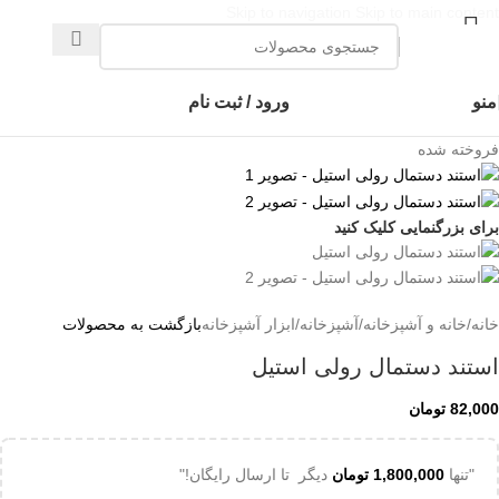
Skip to navigation
Skip to main content
👈با کلیک روی این نوشته عضو کانال هوم پلاست در پیام رسان بله شوید👉
منو
ورود / ثبت نام
فروخته شده
برای بزرگنمایی کلیک کنید
خانه
/
خانه و آشپزخانه
/
آشپزخانه
/
ابزار آشپزخانه
بازگشت به محصولات
استند دستمال رولی استیل
82,000
تومان
"تنها
1,800,000
تومان
دیگر تا ارسال رایگان!"