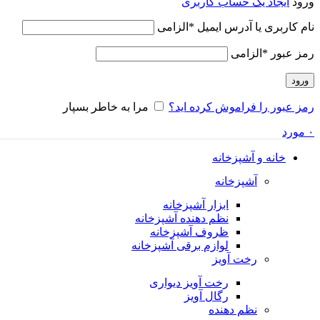
ورود
ایجاد یک حساب کاربری
نام کاربری یا آدرس ایمیل
*
الزامی
رمز عبور
*
الزامی
ورود
رمز عبور را فراموش کرده اید؟
مرا به خاطر بسپار
۰
مورد
خانه و آشپزخانه
آشپزخانه
ابزار آشپزخانه
نظم دهنده آشپزخانه
ظروف آشپزخانه
لوازم برقی آشپزخانه
رخت آویز
رخت آویز دیواری
رگال آویز
نظم دهنده