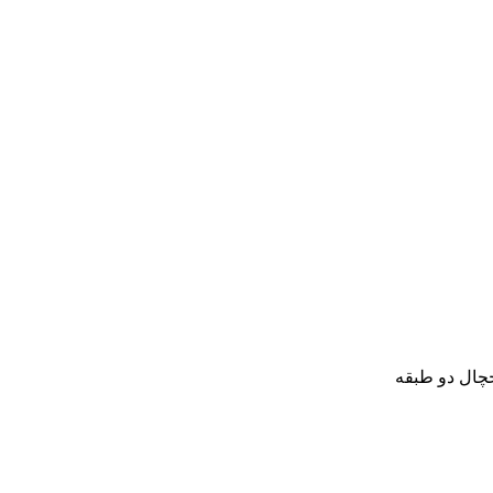
خچال دو طبقه