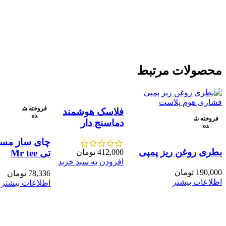
محصول
دارای
انواع
مختلفی
می
باشد.
گزینه
محصولات مرتبط
ها
ممکن
است
در
صفحه
فروخته ش
فلاسک هوشمند
ده
محصول
فروخته ش
دماسنج دار
ده
انتخاب
شوند
چای ساز مست
بطری روغن ریز پمپی
تی Mr tee
412,000
تومان
افزودن به سبد خرید
190,000
تومان
78,336
تومان
اطلاعات بیشتر
اطلاعات بیشتر