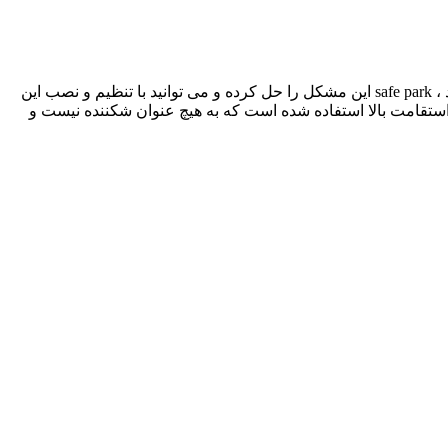
خیلی از مردم هنگام پارک کردن و نزدیک شدن به دیوار پارکینگ فاصله خودرو تا دیوار را اشتباه تخمین میزنند که باعث برخورد ماشین میشود ، safe park این مشکل را حل کرده و می توانید با تنظیم و نصب این
استقامت بالا استفاده شده است که به هیچ عنوان شکننده نیست و