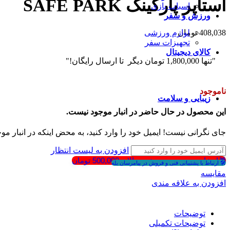
استاپر پارکینگ SAFE PARK
اسباب بازی
ورزش و سفر
408,038
تومان
لوازم ورزشی
تجهیزات سفر
کالای دیجیتال
"تنها
1,800,000
تومان
دیگر تا ارسال رایگان!"
ابزار دیجیتال
هولدر موبایل
نظم دهنده دیجیتال
ناموجود
زیبایی و سلامت
این محصول در حال حاضر در انبار موجود نیست.
جای نگرانی نیست! ایمیل خود را وارد کنید، به محض اینکه در انبار مو
افزودن به لیست انتظار
🎁انتخاب هدیه در سبد خرید بالای 500,000 تومان
🛠 ارتباط با پشتیبانی فنی و فروش در پیامرسان بله
مقايسه
افزودن به علاقه مندی
توضیحات
توضیحات تکمیلی