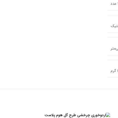
دد
تیک
م