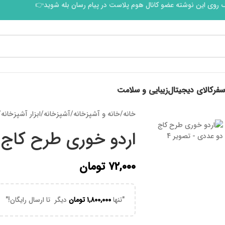
 روی این نوشته عضو کانال هوم پلاست در پیام رسان بله شوید👉
سفر
کالای دیجیتال
زیبایی و سلامت
خانه
/
خانه و آشپزخانه
/
آشپزخانه
/
ابزار آشپزخانه
/
اردو خوری طرح کاج
۷۲,۰۰۰
تومان
"تنها
۱,۸۰۰,۰۰۰
تومان
دیگر تا ارسال رایگان!"