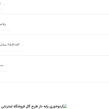
۱ ع
پلاس
۲۵x۲۰x۲ سانتی‌متر
۱۰۰ گر