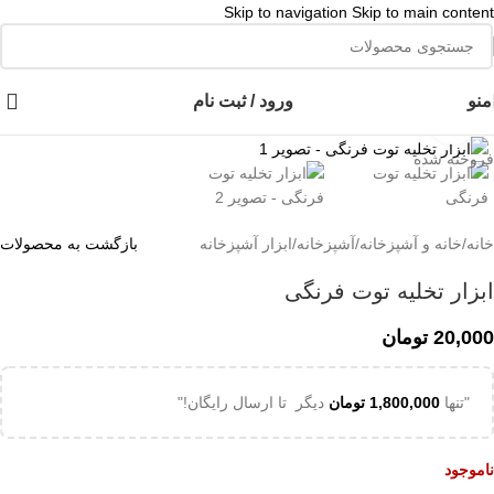
Skip to navigation
Skip to main content
👈با کلیک روی این نوشته عضو کانال هوم پلاست در پیام رسان بله شوید👉
منو
ورود / ثبت نام
برای بزرگنمایی کلیک کنید
فروخته شده
خانه
/
خانه و آشپزخانه
/
آشپزخانه
/
ابزار آشپزخانه
بازگشت به محصولات
ابزار تخلیه توت فرنگی
20,000
تومان
"تنها
1,800,000
تومان
دیگر تا ارسال رایگان!"
ناموجود