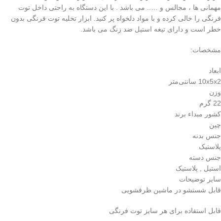
مهمانی ها ، مجالس و ….. می باشد . با این دستگاه به راحتی داخل توت
فرنگی را خالی کرده و با مواد دلخواه پر کنید. ابزار تخلیه توت فرنگی بدون
خطر است و دارای تیغه استیل ضد زنگ می باشد.
مشخصات:
ابعاد
10x5x2 سانتی‌متر
وزن
22 گرم
کشور مبداء برند
چین
جنس بدنه
پلاستیک
جنس دسته
استیل , پلاستیک
سایر توضیحات
قابل شستشو در ماشین ظرفشویی
قابل استفاده برای هر سایز توت فرنگی