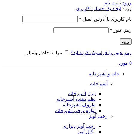
ورود / ثبت نام
ورود
ایجاد یک حساب کاربری
الزامی
نام کاربری یا آدرس ایمیل
*
الزامی
رمز عبور
*
ورود
رمز عبور را فراموش کرده اید؟
مرا به خاطر بسپار
0
مورد
خانه و آشپزخانه
آشپزخانه
ابزار آشپزخانه
نظم دهنده آشپزخانه
ظروف آشپزخانه
لوازم برقی آشپزخانه
رخت آویز
رخت آویز دیواری
رگال آویز