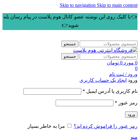
Skip to navigation
Skip to main content
👈با کلیک روی این نوشته عضو کانال هوم پلاست در پیام رسان بله
شوید👉
جستجو
جستجو
0
مورد
0
تومان
0
ورود / ثبت نام
ورود
ایجاد یک حساب کاربری
الزامی
نام کاربری یا آدرس ایمیل
*
الزامی
رمز عبور
*
ورود
رمز عبور را فراموش کرده اید؟
مرا به خاطر بسپار
منو