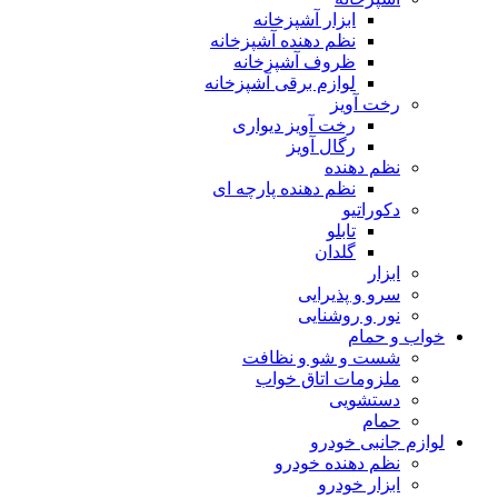
ابزار آشپزخانه
نظم دهنده آشپزخانه
ظروف آشپزخانه
لوازم برقی آشپزخانه
رخت آویز
رخت آویز دیواری
رگال آویز
نظم دهنده
نظم دهنده پارچه ای
دکوراتیو
تابلو
گلدان
ابزار
سرو و پذیرایی
نور و روشنایی
خواب و حمام
شست و شو و نظافت
ملزومات اتاق خواب
دستشویی
حمام
لوازم جانبی خودرو
نظم دهنده خودرو
ابزار خودرو