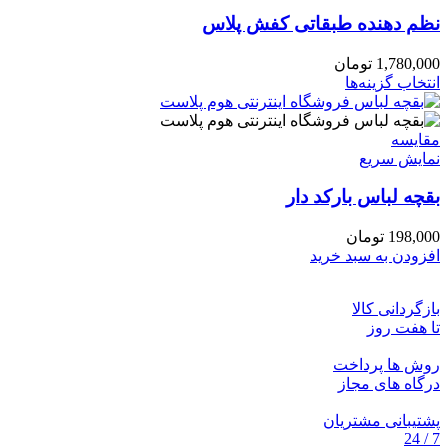
نظم دهنده طبقاتی کفش پلاس
1,780,000
تومان
این
انتخاب گزینه‌ها
محصول
دارای
انواع
مقايسه
مختلفی
نمایش سریع
می
بقچه لباس بارکد دار
باشد.
گزینه
ها
198,000
تومان
ممکن
افزودن به سبد خرید
است
در
بازگردانی کالا
صفحه
تا هفت روز
محصول
انتخاب
روش ها پرداخت
شوند
درگاه های مجاز
پشتیبانی مشتریان
7 / 24