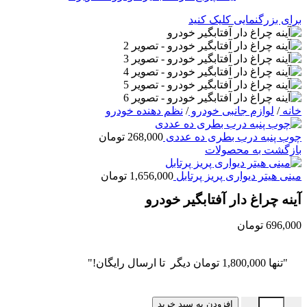
برای بزرگنمایی کلیک کنید
خانه
/
لوازم جانبی خودرو
/
نظم دهنده خودرو
چوب پنبه درب بطری ده عددی
268,000
تومان
بازگشت به محصولات
مینی هیتر دیواری پریز پرتابل
1,656,000
تومان
آینه چراغ دار آفتابگیر خودرو
696,000
تومان
"تنها
1,800,000
تومان
دیگر تا ارسال رایگان!"
آینه چراغ دار آفتابگیر خودرو عدد
افزودن به سبد خرید