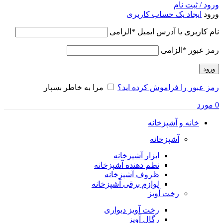
ورود / ثبت نام
ورود
ایجاد یک حساب کاربری
نام کاربری یا آدرس ایمیل
*
الزامی
رمز عبور
*
الزامی
ورود
رمز عبور را فراموش کرده اید؟
مرا به خاطر بسپار
0
مورد
خانه و آشپزخانه
آشپزخانه
ابزار آشپزخانه
نظم دهنده آشپزخانه
ظروف آشپزخانه
لوازم برقی آشپزخانه
رخت آویز
رخت آویز دیواری
رگال آویز