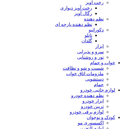
رخت آویز
رخت آویز دیواری
رگال آویز
نظم دهنده
نظم دهنده پارچه ای
دکوراتیو
تابلو
گلدان
ابزار
سرو و پذیرایی
نور و روشنایی
خواب و حمام
شست و شو و نظافت
ملزومات اتاق خواب
دستشویی
حمام
لوازم جانبی خودرو
نظم دهنده خودرو
ابزار خودرو
تزیین خودرو
لوازم برقی خودرو
کودک و نوجوان
اکسسوری مو
لوازم التحریر