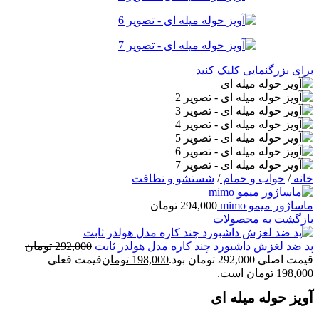
برای بزرگنمایی کلیک کنید
خانه
/
خواب و حمام
/
شستشو و نظافت
ماساژور میمو mimo
294,000
تومان
بازگشت به محصولات
پد ضد لغزش داشبورد چند کاره مدل هولدر ثابت
292,000
تومان
قیمت اصلی 292,000 تومان بود.
198,000
تومان
قیمت فعلی
198,000 تومان است.
آویز حوله میله ای