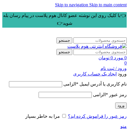
Skip to navigation
Skip to main content
👈با کلیک روی این نوشته عضو کانال هوم پلاست در پیام رسان بله
شوید👉
جستجو
جستجو
0
مورد
0
تومان
0
ورود / ثبت نام
ورود
ایجاد یک حساب کاربری
نام کاربری یا آدرس ایمیل
*
الزامی
رمز عبور
*
الزامی
ورود
رمز عبور را فراموش کرده اید؟
مرا به خاطر بسپار
منو