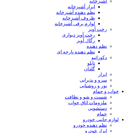
آشپزخانه
ابزار آشپزخانه
نظم دهنده آشپزخانه
ظروف آشپزخانه
لوازم برقی آشپزخانه
رخت آویز
رخت آویز دیواری
رگال آویز
نظم دهنده
نظم دهنده پارچه ای
دکوراتیو
تابلو
گلدان
ابزار
سرو و پذیرایی
نور و روشنایی
خواب و حمام
شست و شو و نظافت
ملزومات اتاق خواب
دستشویی
حمام
لوازم جانبی خودرو
نظم دهنده خودرو
ابزار خودرو