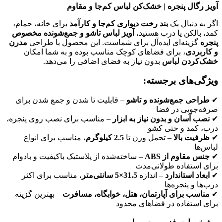
آویز رگال پنجره | خشک‌کن لباس کم‌جا و مقاوم
اگر به دنبال یک
بند رخت دیواری کم‌جا و کارآمد
برای خانه، حمام،
کمد، بالکن یا درب هستید،
آویز لباس تاشو و جمع‌شونده مخصوص
پنجره
گزینه‌ای ایده‌آل برای شماست. این محصول با طراحی
مدرن
و کاربردی
، برای فضاهای کوچک مناسب بوده و به شما امکان
خشک‌کردن لباس
بدون نیاز به فضای اضافی را می‌دهد.
ویژگی‌های برجسته:
✔
طراحی جمع‌شونده و تاشو
– قابلیت تا شدن و جمع شدن برای
صرفه‌جویی در فضا
✔
نصب آسان و بدون نیاز به ابزار
– مناسب برای نصب روی پنجره،
درب، کمد و حتی کشو
✔
ظرفیت بالا
– تحمل وزن تا
2.5 کیلوگرم
، مناسب برای انواع
لباس‌ها
✔
جنس مقاوم از ABS
– ساخته‌شده از پلاستیک باکیفیت و بادوام
برای استفاده طولانی‌مدت
✔
ابعاد استاندارد
– اندازه
31.5×5 سانتی‌متر
، مناسب برای اکثر
درب‌ها و پنجره‌ها
✔
مناسب برای آپارتمان، هتل، خوابگاه، مسافرت
– بهترین گزینه
برای استفاده در فضاهای محدود