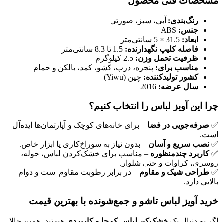
مشخصات فنی محصول
رنگ‌بندی:
آبی، سبز، صورتی
جنس:
ABS
ابعاد:
31.5 × 5 سانتی‌متر
فاصله کلیپ نگهدارنده:
1.5 تا 8.3 سانتی‌متر
ظرفیت تحمل وزن:
2.5 کیلوگرم
مناسب برای:
پنجره، درب، کشو، کمد، بالکن و حمام
کشور تولیدکننده:
چین (Yiwu)
سال عرضه:
2016
چرا این آویز لباس را انتخاب کنیم؟
✅
صرفه‌جویی در فضا
– برای خانه‌های کوچک و آپارتمان‌ها ایده‌آل
است.
✅
نصب سریع و آسان
– بدون نیاز به سوراخ‌کاری یا ابزار خاص.
✅
کاربرد چندمنظوره
– مناسب برای خشک‌کردن لباس، حوله،
روسری، کراوات و حتی شلوار.
✅
طراحی شیک و مقاوم
– در برابر رطوبت مقاوم است و دوام
بالایی دارد.
خرید آویز لباس تاشو و جمع‌شونده با بهترین قیمت
اگر به دنبال یک
خشک‌کن لباس کم‌جا و کاربردی
هستید، همین حالا