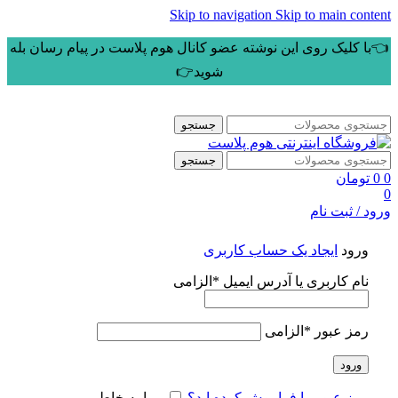
Skip to navigation
Skip to main content
👈با کلیک روی این نوشته عضو کانال هوم پلاست در پیام رسان بله
شوید👉
جستجو
جستجو
0
0
تومان
0
ورود / ثبت نام
ورود
ایجاد یک حساب کاربری
نام کاربری یا آدرس ایمیل
*
الزامی
رمز عبور
*
الزامی
ورود
رمز عبور را فراموش کرده اید؟
مرا به خاطر