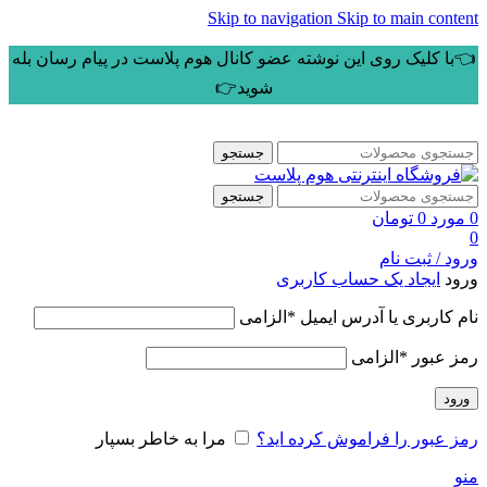
Skip to navigation
Skip to main content
👈با کلیک روی این نوشته عضو کانال هوم پلاست در پیام رسان بله
شوید👉
جستجو
جستجو
0
مورد
0
تومان
0
ورود / ثبت نام
ورود
ایجاد یک حساب کاربری
نام کاربری یا آدرس ایمیل
*
الزامی
رمز عبور
*
الزامی
ورود
رمز عبور را فراموش کرده اید؟
مرا به خاطر بسپار
منو