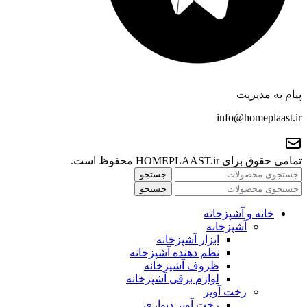
پیام به مدیریت
info@homeplaast.ir
تمامی حقوق برای HOMEPLAAST.ir محفوظ است.
جستجو
جستجو
خانه و آشپزخانه
آشپزخانه
ابزار آشپزخانه
نظم دهنده آشپزخانه
ظروف آشپزخانه
لوازم برقی آشپزخانه
رخت آویز
رخت آویز دیواری