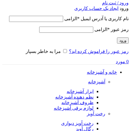
ورود / ثبت نام
ورود
ایجاد یک حساب کاربری
نام کاربری یا آدرس ایمیل
*
الزامی
رمز عبور
*
الزامی
ورود
رمز عبور را فراموش کرده اید؟
مرا به خاطر بسپار
0
مورد
خانه و آشپزخانه
آشپزخانه
ابزار آشپزخانه
نظم دهنده آشپزخانه
ظروف آشپزخانه
لوازم برقی آشپزخانه
رخت آویز
رخت آویز دیواری
رگال آویز