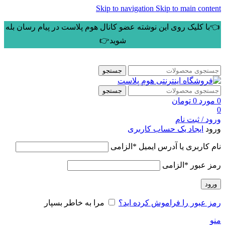
Skip to navigation
Skip to main content
👈با کلیک روی این نوشته عضو کانال هوم پلاست در پیام رسان بله
شوید👉
جستجو
جستجو
0
مورد
0
تومان
0
ورود / ثبت نام
ورود
ایجاد یک حساب کاربری
نام کاربری یا آدرس ایمیل
*
الزامی
رمز عبور
*
الزامی
ورود
رمز عبور را فراموش کرده اید؟
مرا به خاطر بسپار
منو