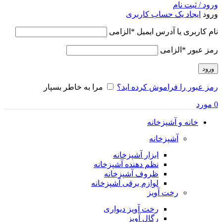
ورود / ثبت نام
ورود
ایجاد یک حساب کاربری
نام کاربری یا آدرس ایمیل
*
الزامی
رمز عبور
*
الزامی
ورود
رمز عبور را فراموش کرده اید؟
مرا به خاطر بسپار
0
مورد
خانه و آشپزخانه
آشپزخانه
ابزار آشپزخانه
نظم دهنده آشپزخانه
ظروف آشپزخانه
لوازم برقی آشپزخانه
رخت آویز
رخت آویز دیواری
رگال آویز