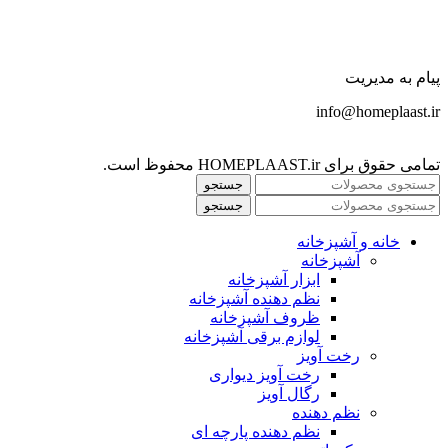
پیام به مدیریت
info@homeplaast.ir
تمامی حقوق برای HOMEPLAAST.ir محفوظ است.
جستجو
جستجو
خانه و آشپزخانه
آشپزخانه
ابزار آشپزخانه
نظم دهنده آشپزخانه
ظروف آشپزخانه
لوازم برقی آشپزخانه
رخت آویز
رخت آویز دیواری
رگال آویز
نظم دهنده
نظم دهنده پارچه ای