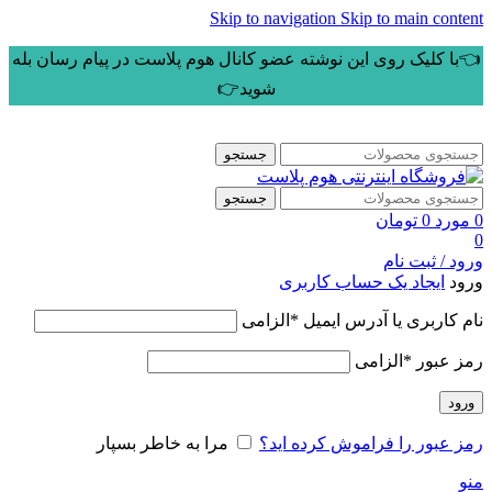
Skip to navigation
Skip to main content
👈با کلیک روی این نوشته عضو کانال هوم پلاست در پیام رسان بله
شوید👉
جستجو
جستجو
0
مورد
0
تومان
0
ورود / ثبت نام
ورود
ایجاد یک حساب کاربری
نام کاربری یا آدرس ایمیل
*
الزامی
رمز عبور
*
الزامی
ورود
رمز عبور را فراموش کرده اید؟
مرا به خاطر بسپار
منو