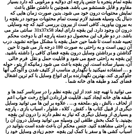
بقچه تمام پنجره با جنس پارچه ای دولایه و مرغوبی که دارد بسیار
مقاوم و قابل شستشو می باشد. همچنین با داشتن طلق باعث
نمایش محتویات درون خود می شود. بدین صورت زمان هایی که
دنبال یک وسیله هستید لازم نیست تمام محتویات موجود در بقچه را
به بیرون بیاورید. کافی است از بیرون بررسی کنید که چه وسایلی
درون آن وجود دارد. این بقچه دارای ابعاد 31x37x58 سانتی متر می
باشد. در دو طرف این محصول دو دسته پارچه ای با دوخت محکم
تعبیه شده است تا شما حین حمل بقچه با مشکل مواجه نشوید. درب
آن زیپی است و به راحتی به صورت 180 درجه باز می شود تا حین
گذاشتن و برداشتن وسایل درون بقچه فضای کافی را داشته باشید.
این بقچه به راحتی جمع می شود و قابلیت حمل و نقل فرم خالی
آن، بسیار ساده است. این بقچه باعث می شود زمانیکه از پتو ، حوله
و … استفاده نمیکنید با نگهداری مناسب از کثیف شدن و آلودگی آنها
جلوگیری کند. بهترین نگهدارنده برای انواع وسایل با کم ترین اشغال
فضای کمد و طبقه های خانه شما .
می توانید با تهیه چند عدد از این بقچه نظم را در سرتاسر کمد ها و
طبقه های خانه ایجاد کنید. قابلیت قراردادن انواع رخت خواب اعم
از لحاف ، بالش ، پتو ،ملحفه و… . علاوه بر این ها می توانید وسایل
دیگری از قبیل کتاب ها ، کفش ، کلاه ، شلوار ، اسباب بازی ، پارچه
و بسیاری از وسایل دیگری که نیاز به نظم دارند را درون این بقچه
بچینید. با کمک بخش طلقی این وسیله می توانید وسایل درون آن را
به راحتی مشاهده کنید. جنس محکم آن باعث شده است بتوانید در
اسباب کشی ها و سفر با کمک این بقچه حجم زیادی وسایل خود را