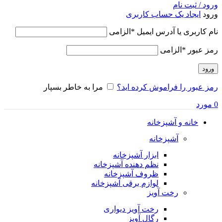
ورود / ثبت نام
ورود
ایجاد یک حساب کاربری
نام کاربری یا آدرس ایمیل
*
الزامی
رمز عبور
*
الزامی
ورود
رمز عبور را فراموش کرده اید؟
مرا به خاطر بسپار
0
مورد
خانه و آشپزخانه
آشپزخانه
ابزار آشپزخانه
نظم دهنده آشپزخانه
ظروف آشپزخانه
لوازم برقی آشپزخانه
رخت آویز
رخت آویز دیواری
رگال آویز