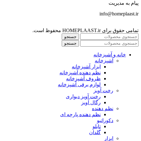
پیام به مدیریت
info@homeplaast.ir
تمامی حقوق برای HOMEPLAAST.ir محفوظ است.
جستجو
جستجو
خانه و آشپزخانه
آشپزخانه
ابزار آشپزخانه
نظم دهنده آشپزخانه
ظروف آشپزخانه
لوازم برقی آشپزخانه
رخت آویز
رخت آویز دیواری
رگال آویز
نظم دهنده
نظم دهنده پارچه ای
دکوراتیو
تابلو
گلدان
ابزار