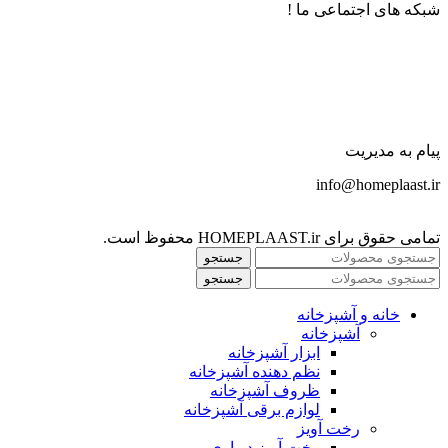
شبکه های اجتماعی ما !
پیام به مدیریت
info@homeplaast.ir
تمامی حقوق برای HOMEPLAAST.ir محفوظ است.
جستجو
جستجو
خانه و آشپزخانه
آشپزخانه
ابزار آشپزخانه
نظم دهنده آشپزخانه
ظروف آشپزخانه
لوازم برقی آشپزخانه
رخت آویز
رخت آویز دیواری