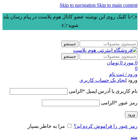
Skip to navigation
Skip to main content
👈با کلیک روی این نوشته عضو کانال هوم پلاست در پیام رسان بله
شوید👉
جستجو
جستجو
0
مورد
0
تومان
0
ورود / ثبت نام
ورود
ایجاد یک حساب کاربری
نام کاربری یا آدرس ایمیل
*
الزامی
رمز عبور
*
الزامی
ورود
رمز عبور را فراموش کرده اید؟
مرا به خاطر بسپار
منو