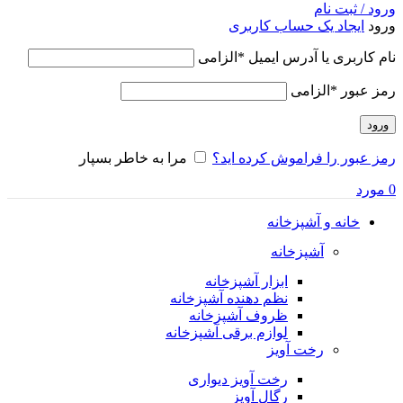
ورود / ثبت نام
ورود
ایجاد یک حساب کاربری
نام کاربری یا آدرس ایمیل
*
الزامی
رمز عبور
*
الزامی
ورود
رمز عبور را فراموش کرده اید؟
مرا به خاطر بسپار
0
مورد
خانه و آشپزخانه
آشپزخانه
ابزار آشپزخانه
نظم دهنده آشپزخانه
ظروف آشپزخانه
لوازم برقی آشپزخانه
رخت آویز
رخت آویز دیواری
رگال آویز