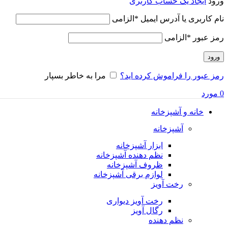
ورود
ایجاد یک حساب کاربری
نام کاربری یا آدرس ایمیل
*
الزامی
رمز عبور
*
الزامی
ورود
رمز عبور را فراموش کرده اید؟
مرا به خاطر بسپار
0
مورد
خانه و آشپزخانه
آشپزخانه
ابزار آشپزخانه
نظم دهنده آشپزخانه
ظروف آشپزخانه
لوازم برقی آشپزخانه
رخت آویز
رخت آویز دیواری
رگال آویز
نظم دهنده