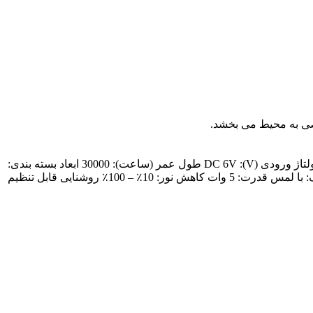
صی به محیط می بخشد.
رنگ: مهتابی و آفتابی و بین آنها کاربرد: اتاق خواب دمای رنگ (CCT): 2700K (سفید نرم و گرم) جنس بدنه لامپ: کریستال و فلز ولتاژ ورودی (V): DC 6V طول عمر (ساعت): 30000 ابعاد بسته بندی: