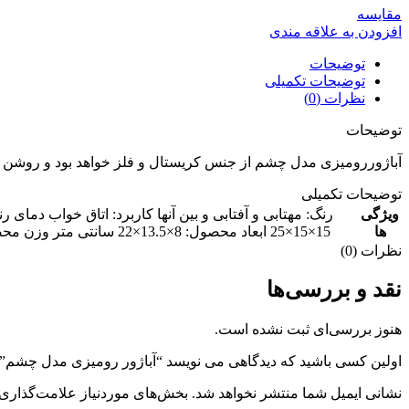
مقايسه
افزودن به علاقه مندی
توضیحات
توضیحات تکمیلی
نظرات (0)
توضیحات
آباژوررومیزی مدل چشم از جنس کریستال و فلز خواهد بود و روشن ش
توضیحات تکمیلی
ویژگی
ها
15×15×25 ابعاد محصول: 8×13.5×22 سانتی متر وزن محصول: 625 گرم مواد سایه: کریستال منبع انرژی: برق مستقیم تغییر رنگ: با لمس قدرت: 5 وات کاهش نور: 10٪ – 100٪ روشنایی قابل تنظیم
نظرات (0)
نقد و بررسی‌ها
هنوز بررسی‌ای ثبت نشده است.
اولین کسی باشید که دیدگاهی می نویسد “آباژور رومیزی مدل چشم”
نشانی ایمیل شما منتشر نخواهد شد.
بخش‌های موردنیاز علامت‌گذاری 