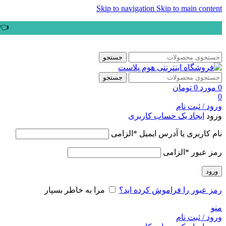
Skip to navigation
Skip to main content
👈ب
جستجو
جستجو
0
مورد
0
تومان
0
ورود / ثبت نام
ورود
ایجاد یک حساب کاربری
نام کاربری یا آدرس ایمیل
*
الزامی
رمز عبور
*
الزامی
ورود
رمز عبور را فراموش کرده اید؟
مرا به خاطر بسپار
منو
ورود / ثبت نام